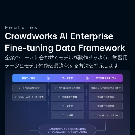
韓国語に最適化したLLM
英語モデルの簡易的な翻訳により、韓国企業の環境およ
Features
Crowdworks AI Enterprise 
び韓国文化に関する内容が解釈できない問題や、不自然
な表現を使わないよう韓国語の環境に最適化しました。
Fine-tuning Data Framework
企業のニーズに合わせてモデルが動作するよう、学習用
データとモデル性能を最適化する方法を提示します