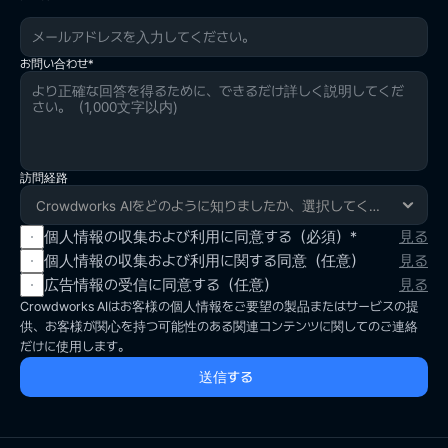
会社紹介書はメールでご確認くださいいただけます。
信されます。 
 : 問い合わせに対する回答完了後1年 
：同意の撤回まで 
本広告性情報受信同意項目は選択事項であり、
※ あなたは上記の同意を拒否することができま
※ これは（株）クラウドワークスが提供するニュー
同意を拒否する場合で（株）クラウドワークスの
す。ただし、上記と同様の個人情報の収集および
スおよびサービス関連情報を受け取るために必要
サービス利用には影響がありません。ただし、拒
お問い合わせ*
利用は、問い合わせ内容に対する回答をするため
な個人情報であり、同意を拒否された場合でも、
確認
否した場合は同意を通じて提供可能な各種特典イ
に必ず必要な事項であり、もしもあなたがこれに
該当サービスを除く他のサービスは利用可能で
ベントの案内を受けることができません。受信同
同意しない場合、当社は問い合わせ内容に対する
す。
意の意思表示の後でも、お客様センターを通じて
回答を提供することができません。
利用者の意思に従って受信同意の状態を変更（同
意又は撤回）することができます。
訪問経路
確認
確認
確認
個人情報の収集および利用に同意する（必須）*
見る
個人情報の収集および利用に関する同意（任意）
見る
広告情報の受信に同意する（任意）
見る
Crowdworks AIはお客様の個人情報をご要望の製品またはサービスの提
供、お客様が関心を持つ可能性のある関連コンテンツに関してのご連絡
だけに使用します。
 送信する