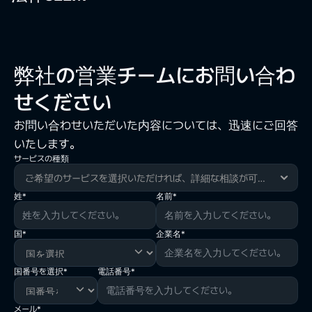
弊社の営業チームにお問い合わ
せください
お問い合わせいただいた内容については、迅速にご回答
いたします。
サービスの種類
広告情報の受信に同意する（任意）
（株）クラウドワークスは、情報通信網の利用促
個人情報の収集および利用に
姓*
名前*
進及び情報保護等に関する法律第50条第1項に基
個人情報の収集および利用に
同意する（必須）*
づき、広告性情報を送信するために受信者の事前
関する同意（任意）
○ 個人情報の収集および利用目的 
同意を得ており、受信同意の有無を定期的に確認
国*
企業名*
 : 営業関連の問い合わせに対する回答のための目
○ 収集および利用目的 
しています。 
的 
：ニュースレターの送信、マーケティングおよび広
広告性情報の受信に同意される場合、（株）クラ
○ 収集する個人情報の項目 
告への活用 
ウドワークスが提供するイベントと特典等の様々
国番号を選択*
電話番号*
 : 国、名前、所属企業名、電話番号、メールアド
○ 収集する個人情報の項目 
お問い合わせを承りました。
な情報やその他有用な広告性情報が電子的な送信
レス 
：名前、所属企業名、電話番号、メールアドレス 
媒体（メール、テキストメッセージ）を通じて送
速やかに返答いたします。 
○ 個人情報の保有および利用期間 
○ 個人情報の保有および利用期間 
メール*