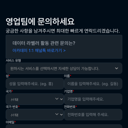
영업팀에 문의하세요
궁금한 사항을 남겨주시면 최대한 빠르게 연락드리겠습니다.
데이터 라벨러 활동 관련 문의는?
아카데미 1:1 채널톡 바로가기 >
서비스 유형
광고성 정보 수신 동의(선택)
㈜크라우드웍스는 정보통신망의 이용촉진 및 정보보호 
개인정보 수집 및 이용 동의(필수)
성
*
이름
*
개인정보 수집 및 이용 동의(선택)
등에 관한 법률 제50조 제1항에 따라 광고성 정보를 전송
○ 개인정보의 수집 및 이용 목적 
하기 위해 수신자의 사전 동의를 받고 있으며, 수신 동의여
○ 선택정보의 수집 및 이용 목적 
 : 영업관련 문의 내용에 대한 답변 전달 목적 
부를 정기적으로 확인합니다. 
 : 뉴스레터 발송, 마케팅 및 광고에의 활용 
국가
*
기업명
*
○ 수집하는 개인정보 항목 
광고성 정보 수신에 동의하실 경우, ㈜크라우드웍스가 제
○ 수집하는 개인정보 항목
 : 국가, 이름, 소속기업명, 전화번호, 이메일 
문의가 접수되었습니다.
공하는 이벤트/혜택 등 다양한 정보 및 기타 유용한 광고
 : 이름, 소속기업명, 전화번호, 이메일
○ 개인정보의 보유 및 이용 기간 
국가 번호
*
전화번호
*
성 정보가 전자적 전송매체(e-mail, 문자)을 통해 발송됩
○ 개인정보의 보유 및 이용 기간 
빠른 시간 내 답변을 보내드리겠습니다.
 : 문의 내용에 대한 답변 완료 후 1년 
니다. 
 : 동의 철회시까지 
회사소개서는 이메일에서 확인하실 수 있습니다.
※ 귀하는 상기동의를 거부할 수 있습니다. 다만, 상기와 같
본 광고성 정보수신 동의 항목은 선택사항이므로 동의를 
※ 이는 ㈜크라우드웍스가 제공하는 뉴스 및 서비스관련 
이메일
*
은 개인정보 수집 및 이용은 문의하신 내용에 대한 답변을 
거부하는 경우에도 ㈜크라우드웍스 서비스의 이용에는 
정보를 제공받기 위해 그 수집 및 이용이 필요한 개인정보