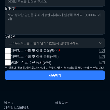
드리기 위해 반드시 필요한 사항으로, 만일 귀하가 이에 동
영향이 없습니다. 다만 거부 시 동의를 통해 제공 가능한 
로, 동의를 거부하시는 경우에도 해당 서비스를 제외한 나
의하지 않을 때에는 당사가 문의하신 내용에 대한 답변을 
확인
각종 혜택 이벤트 안내를 받아 보실 수 없습니다. 수신동의
머지 서비스에 대해서는 이용이 가능합니다. 
문의사항
*
제공하기 어렵습니다.
의 의사표시 이후에도 고객센터를 통해 이용자의 의사에 
따라 수신동의 상태를 변경(동의/철회)할 수 있습니다. 
확인
확인
확인
방문경로
개인정보 수집 및 이용 동의(필수)
*
보기
개인정보 수집 및 이용 동의(선택)
보기
광고성 정보 수신 동의(선택)
보기
위 항목에 동의하시면 회사소개서 다운로드 및 e-뉴스레터를 받아보실 수 있습니다.
전송하기
블로그
이용약관
개인정보처리방침